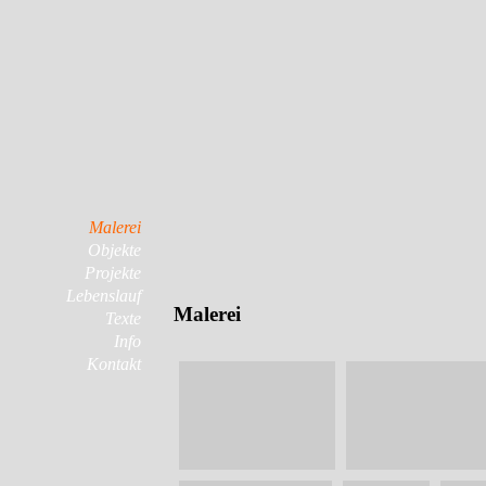
Malerei
Objekte
Projekte
Lebenslauf
Malerei
Texte
Info
Kontakt