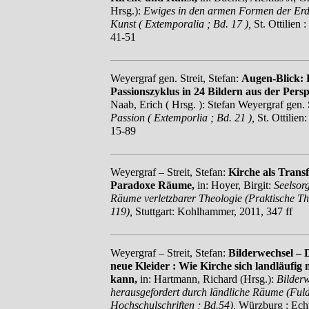
Hrsg.):
Ewiges in den armen Formen der Erd
Kunst ( Extemporalia ; Bd. 17 ),
St. Ottilien :
41-51
Weyergraf gen. Streit, Stefan:
Augen-Blick: P
Passionszyklus in 24 Bildern aus der Persp
Naab, Erich ( Hrsg. ): Stefan Weyergraf gen. 
Passion ( Extemporlia ; Bd. 21 ),
St. Ottilien
15-89
Weyergraf – Streit, Stefan:
Kirche als Trans
Paradoxe Räume,
in: Hoyer, Birgit:
Seelsor
Räume verletzbarer Theologie (Praktische Th
119),
Stuttgart: Kohlhammer, 2011, 347 ff
Weyergraf – Streit, Stefan:
Bilderwechsel – 
neue Kleider : Wie Kirche sich landläufig 
kann,
in: Hartmann, Richard (Hrsg.):
Bilderw
herausgefordert durch ländliche Räume (Ful
Hochschulschriften ; Bd.54),
Würzburg : Echt