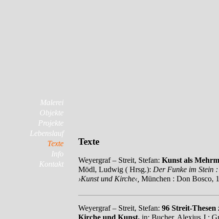
Malerei
Objekte
Projekte
Lebenslauf
Texte
Texte
Info
Weyergraf – Streit, Stefan:
Kunst als Mehrmö
Kontakt
Mödl, Ludwig ( Hrsg.):
Der Funke im Stein :
›Kunst und Kirche‹,
München : Don Bosco, 1
Weyergraf – Streit, Stefan:
96 Streit-Thesen
Kirche und Kunst,
in: Bucher, Alexius J.; G